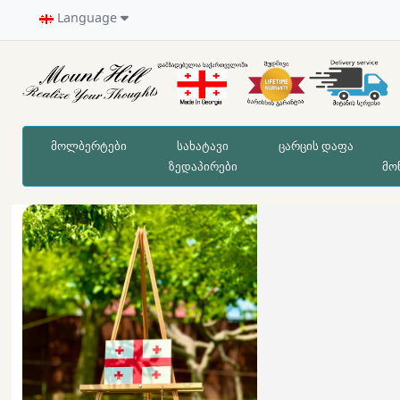
Language
მოლბერტები
სახატავი
ცარცის დაფა
ზედაპირები
მო