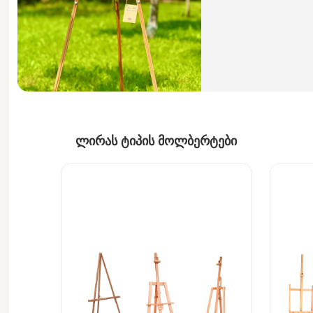
ლირას ტიპის მოლბერტები