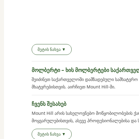
• უფასო მიტანა 1-დან 5 დღეში (თბილისში)
მეტის ნახვა ▼
• 10 ლარი გარანტირებულად მომდევნო დღეს (თბი
• თბილისის გარეთ, შუამავალი გადამზიდავების ტა
მოლბერტი – ხის მოლბერტები საქართვე
მიტანის სრული პირობები
შეიძინეთ საქართველოში დამზადებული სამხატვრო
მხატვრებისთვის. აირჩიეთ Mount Hill-ში.
ჩვენს შესახებ
Mount Hill არის სახელოვნებო მოწყობილობების ქ
მოყვარულებისთვის, ასევე პროფესიონალებისა და 
ნაწარმი გამოირჩევა მაღალი ტექნიკური მახასიათე
მეტის ნახვა ▼
ასორტიმენტი მომხმარებელს სთავაზობს ფართო არჩ