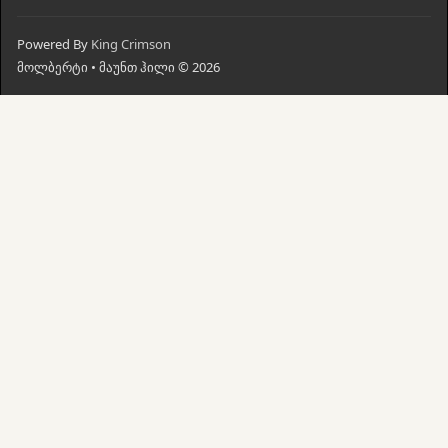
Powered By
King Crimson
მოლბერტი • მაუნთ ჰილი © 2026
მთავარი
ძებნა
კალათი