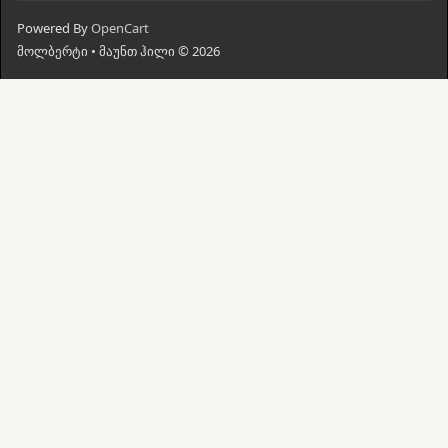
Powered By
OpenCart
მოლბერტი • მაუნთ ჰილი © 2026
მთავარი
ძებნა
კალათი