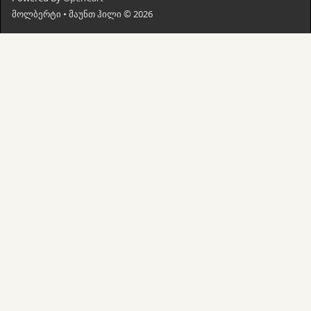
მოლბერტი • მაუნთ ჰილი © 2026
მთავარი
ძებნა
კალათი