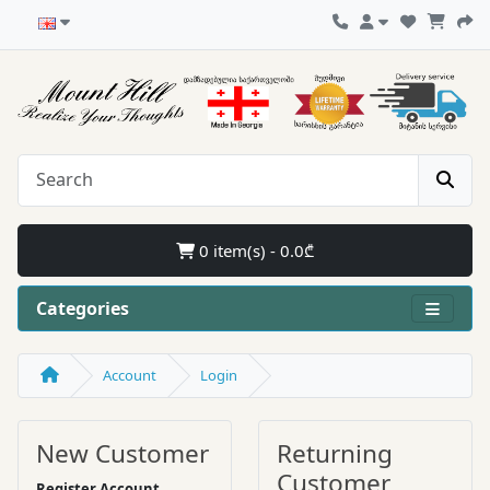
0 item(s) - 0.0₾
Categories
Account
Login
New Customer
Returning
Customer
Register Account