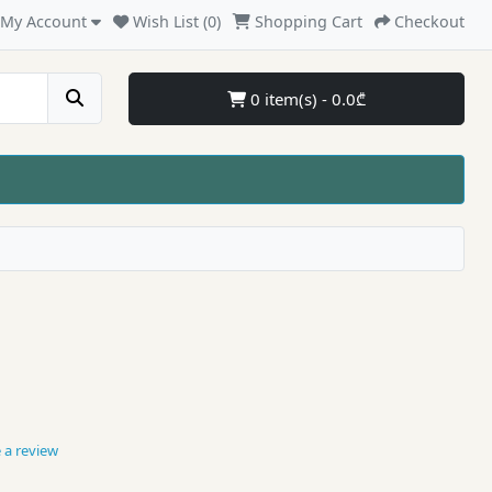
My Account
Wish List (0)
Shopping Cart
Checkout
0 item(s) - 0.0₾
s
 a review