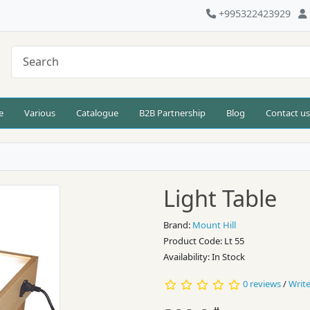
+995322423929
e
Various
Catalogue
B2B Partnership
Blog
Contact u
Light Table
Brand:
Mount Hill
Product Code: Lt 55
Availability: In Stock
0 reviews
/
Write