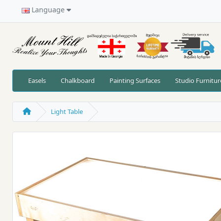
Language
Easels
Chalkboard
Painting Surfaces
Studio Furnitur
Light Table